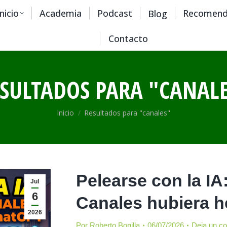
Inicio
Academia
Podcast
Recomend
Blog
Contacto
SULTADOS PARA "
CANAL
Estás aquí:
Inicio
Resultados para "canales"
Pelearse con la IA
Jul
6
Canales hubiera h
2026
Por
Roberto Bonilla
06/07/2026
Deja un c