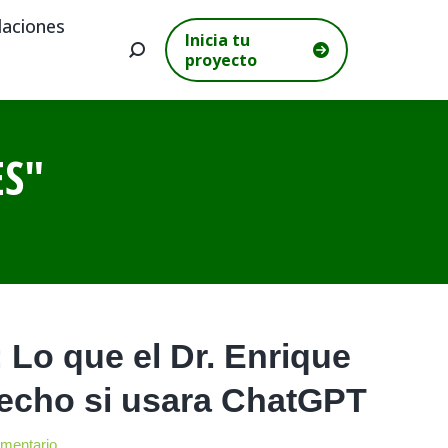
aciones
Inicia tu
Buscar:
proyecto
ES
"
: Lo que el Dr. Enrique
echo si usara ChatGPT
omentario